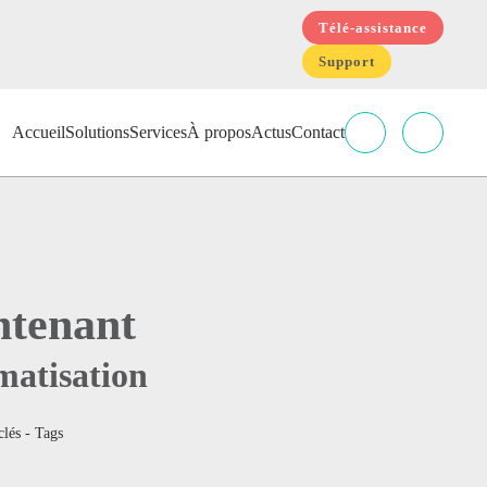
Télé-assistance
Support
Accueil
Solutions
Services
À propos
Actus
Contact
ntenant
matisation
clés - Tags