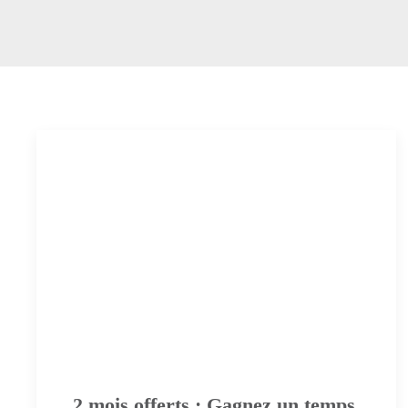
2 mois offerts : Gagnez un temps
précieux pour votre comptabilité
avec Transfert Banque !
Rédigé le
17 Mai 2024
. Publié dans
Évènements
.
Transformez vos mouvements bancaires en
écritures comptables sans saisie manuelle Plus
besoin de passer des heures à saisir vos