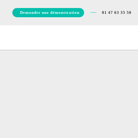
Demander une démonstration
01 47 63 35 50
Accéder au contenu principal